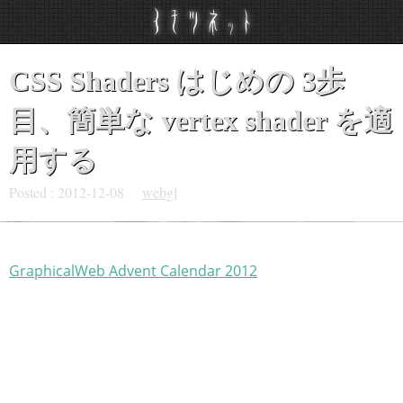
CSS Shaders はじめの 3歩
目、簡単な vertex shader を適
用する
Posted :
2012-12-08
webgl
GraphicalWeb Advent Calendar 2012
の 8日目の記事で
す。
この記事では、CSS Shaders の基本として、何も変形しな
い CSS Shader を適用する方法を解説します。特に vertex
shader に注目し、fragment shader については後日触れま