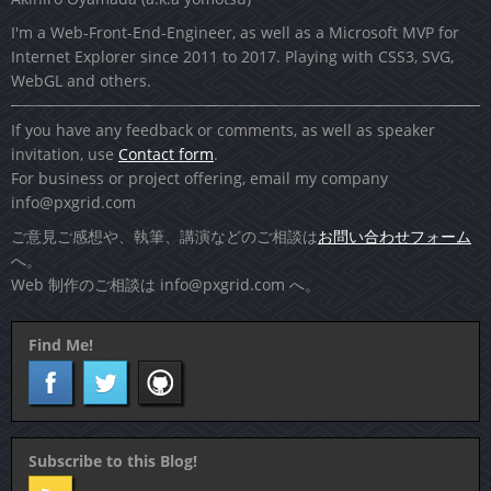
I'm a Web-Front-End-Engineer, as well as a Microsoft MVP for
Internet Explorer since 2011 to 2017. Playing with CSS3, SVG,
WebGL and others.
If you have any feedback or comments, as well as speaker
invitation, use
Contact form
.
For business or project offering, email my company
info@pxgrid.com
ご意見ご感想や、執筆、講演などのご相談は
お問い合わせフォーム
へ。
Web 制作のご相談は
info@pxgrid.com
へ。
Find Me!
Facebook
Twitter
GitHub
Subscribe to this Blog!
Feed