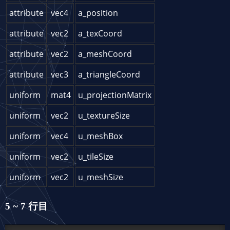
attribute
vec4
a_position
attribute
vec2
a_texCoord
attribute
vec2
a_meshCoord
attribute
vec3
a_triangleCoord
uniform
mat4
u_projectionMatrix
uniform
vec2
u_textureSize
uniform
vec4
u_meshBox
uniform
vec2
u_tileSize
uniform
vec2
u_meshSize
5 ~ 7 行目