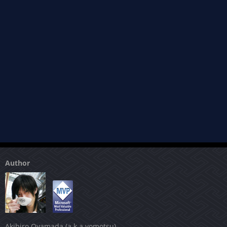
Author
Akihiro Oyamada (a.k.a yomotsu)