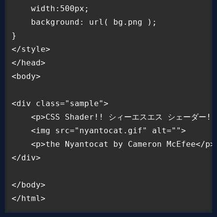
    width:500px;

    background: url( bg.png );

}

</style>

</head>

<body>

<div class="sample">

    <p>CSS Shader!! シィーエスエス シェーダー!! 
    <img src="nyantocat.gif" alt="">

    <p>the Nyantocat by Cameron McEfee</p>

</div>

</body>
