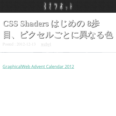
CSS Shaders はじめの 8歩
目、ピクセルごとに異なる色
Posted :
2012-12-13
webgl
GraphicalWeb Advent Calendar 2012
の 13日目の記事で
す。
前回の記事では、fragment shader を利用しピクセルに色
をつける方法を試しました。すべてのピクセルに対し同じ
色を指定しただけでした。今回は、頂点ごとに異なる色を
つける方法を少し試してみます。