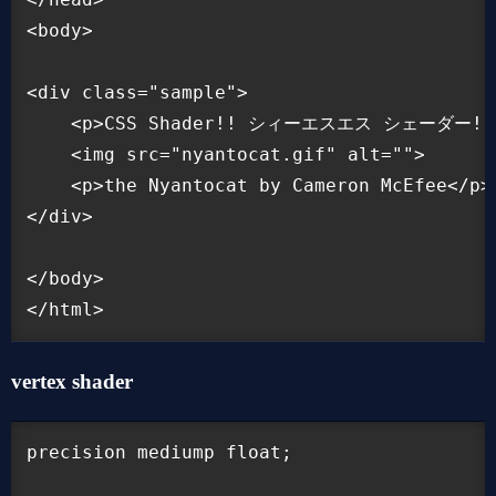
<body>

<div class="sample">

    <p>CSS Shader!! シィーエスエス シェーダー!! 
    <img src="nyantocat.gif" alt="">

    <p>the Nyantocat by Cameron McEfee</p>

</div>

</body>

vertex shader
precision mediump float;
