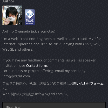
Author
Akihiro Oyamada (a.k.a yomotsu)
I'm a Web-Front-End-Engineer, as well as a Microsoft MVP for
Internet Explorer since 2011 to 2017. Playing with CSS3, SVG,
WebGL and others.
If you have any feedback or comments, as well as speaker
invitation, use
Contact form
.
For business or project offering, email my company
info@pxgrid.com
ご意見ご感想や、執筆、講演などのご相談は
お問い合わせフォーム
へ。
Web 制作のご相談は
info@pxgrid.com
へ。
Find Me!