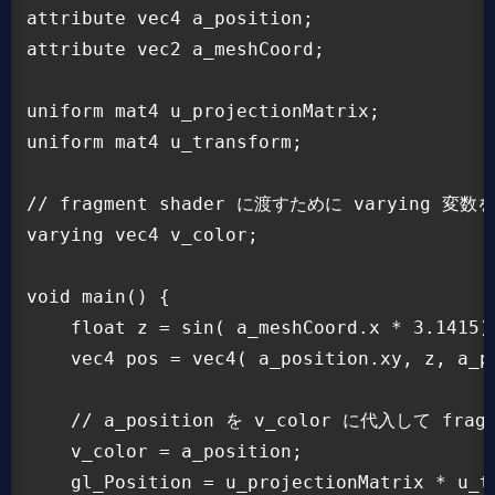
attribute vec4 a_position;

attribute vec2 a_meshCoord;

uniform mat4 u_projectionMatrix;

uniform mat4 u_transform;

// fragment shader に渡すために varying 変数を
varying vec4 v_color;

void main() {

    float z = sin( a_meshCoord.x * 3.1415) 
    vec4 pos = vec4( a_position.xy, z, a_po
    // a_position を v_color に代入して fragm
    v_color = a_position;

    gl_Position = u_projectionMatrix * u_tr