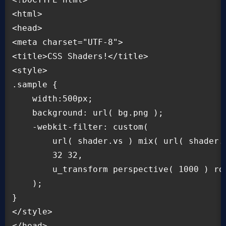
<html>

<head>

<meta charset="UTF-8">

<title>CSS Shaders!</title>

<style>

.sample {

    width:500px;

    background: url( bg.png );

    -webkit-filter: custom(

        url( shader.vs ) mix( url( shader.f
        32 32,

        u_transform perspective( 1000 ) rot
    );

}

</style>

</head>
